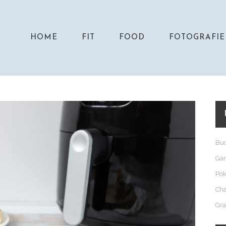
HOME
FIT
FOOD
FOTOGRAFIE
Bud
Gam
Pok
Cha
Gra