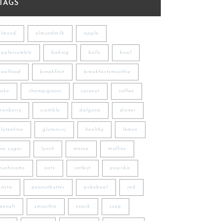
TAGS
almond
almondmilk
apple
applecrumble
baking
balls
bowl
bowlfood
breakfast
breakfastsmoothie
cake
champignons
coconut
coffee
cranberry
crumble
dalgona
dinner
glutenfree
glutenvrij
healthy
lemon
low sugar
lunch
mezze
muffins
mushrooms
oats
ontbijt
paprika
pasta
peanutbutter
pokebowl
red
seesalt
smoothie
snack
soep