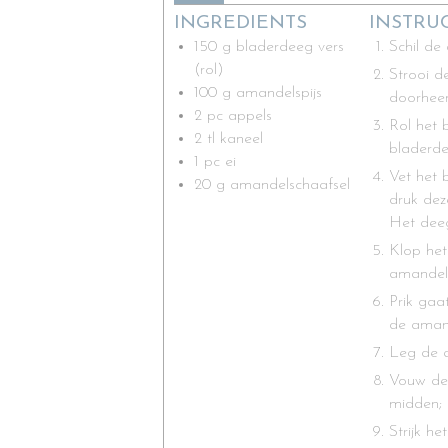
INGREDIENTS
INSTRU
150
g
bladerdeeg vers
Schil de 
(rol)
Strooi d
100
g
amandelspijs
doorhee
2
pc
appels
Rol het 
2
tl
kaneel
bladerde
1
pc
ei
Vet het 
20
g
amandelschaafsel
druk dez
Het deeg
Klop het
amandels
Prik gaa
de amand
Leg de a
Vouw de 
midden;
Strijk he