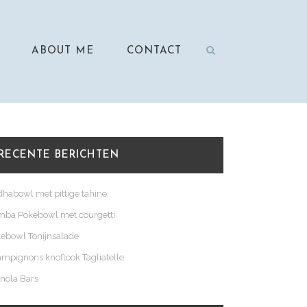
ABOUT ME
CONTACT
RECENTE BERICHTEN
habowl met pittige tahine
ba Pokebowl met courgetti
ebowl Tonijnsalade
mpignons knoflook Tagliatelle
nola Bars