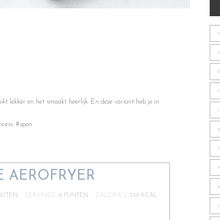
ikt lekker en het smaakt heerlijk. En deze variant heb je in
ncess. #spon
DE AEROFRYER
NUTEN
SERVINGS:
6
PUNTEN
CALORIES:
238
KCAL