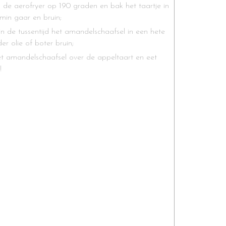
de aerofryer op 190 graden en bak het taartje in
 min gaar en bruin;
in de tussentijd het amandelschaafsel in een hete
er olie of boter bruin;
et amandelschaafsel over de appeltaart en eet
!