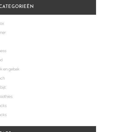
CATEGORIEËN
tox
ner
ness
od
k en gebak
nch
bijt
oothies
acks
acks