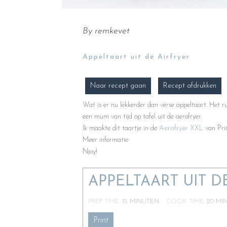
By
remkevet
Appeltaart uit de Airfryer
Naar recept gaan
Recept afdrukken
Wat is er nu lekkerder dan verse appeltaart. Het ru
een mum van tijd op tafel uit de aerofryer.
Ik maakte dit taartje in de
Aerofryer XXL
van Pri
Meer informatie
Njoy!
APPELTAART UIT 
PREP TIME:
15
MINUTEN
COOK TIME:
20
MI
Print