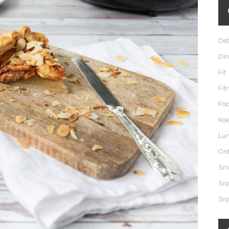
De
Din
Fit
Fit
Fo
Koe
Lu
Ont
Sm
Sn
Sn