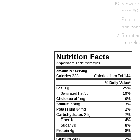
Verwarm 
circa 20
Rooster 
pan zond
Strooi h
smakelijk
Nutrition Facts
Appeltaart uit de Aerofryer
Amount Per Serving
Calories
238
Calories from Fat 144
% Daily Value*
Fat
16g
25%
Saturated Fat 3g
19%
Cholesterol
1mg
0%
Sodium
68mg
3%
Potassium
84mg
2%
Carbohydrates
21g
7%
Fiber 1g
4%
Sugar 7g
8%
Protein
4g
8%
Calcium
24mg
2%