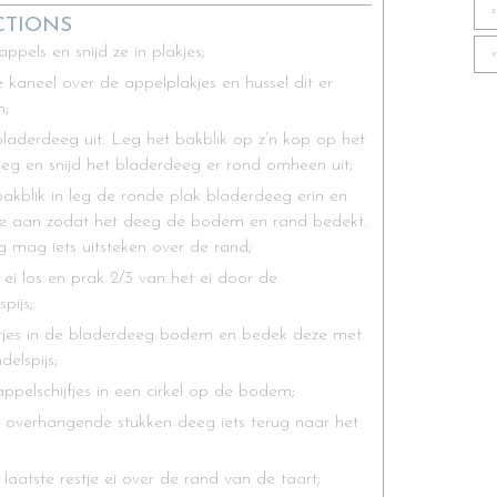
CTIONS
appels en snijd ze in plakjes;
e kaneel over de appelplakjes en hussel dit er
n;
bladerdeeg uit. Leg het bakblik op z’n kop op het
eg en snijd het bladerdeeg er rond omheen uit;
bakblik in leg de ronde plak bladerdeeg erin en
e aan zodat het deeg de bodem en rand bedekt.
 mag iets uitsteken over de rand;
 ei los en prak 2/3 van het ei door de
pijs;
tjes in de bladerdeeg bodem en bedek deze met
elspijs;
ppelschijfjes in een cirkel op de bodem;
overhangende stukken deeg iets terug naar het
t laatste restje ei over de rand van de taart;