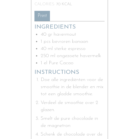
CALORIES:
70
KCAL
Print
INGREDIENTS
40
gr
havermout
1
pcs
bevroren banaan
40
ml
sterke espresso
250
ml
ongezoete havermelk
1
el
Pure Cacao
INSTRUCTIONS
Doe alle ingrediënten voor de
smoothie in de blender en mix
tot een gladde smoothie.
Verdeel de smoothie over 2
glazen.
Smelt de pure chocolade in
de magnetron
Schenk de chocolade over de