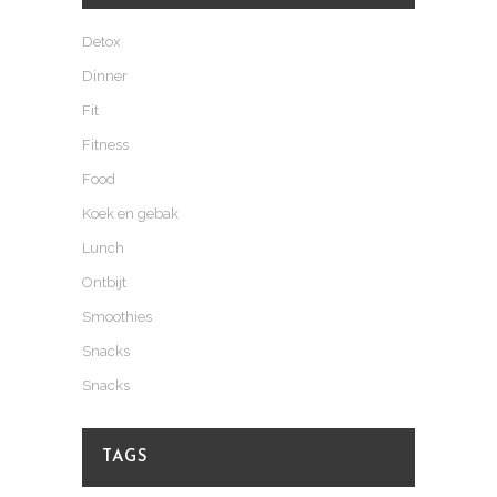
Detox
Dinner
Fit
Fitness
Food
Koek en gebak
Lunch
Ontbijt
Smoothies
Snacks
Snacks
TAGS