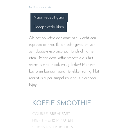
Koffie smoothie
Naar recept gaan
Recept afdrukken
Als het op koffie aankomt ben ik echt een
espresso drinker. Ik kan echt genieten van
een dubbele espresso sochtends of na het
eten… Maar deze koffie smoothie als het
warm is vind ik ook errug lekker! Met een
bevroren banaan wordt ie lekker romig. Het
recept is super simpel en vind je hieronder.
Njoy!
KOFFIE SMOOTHIE
COURSE:
BREAKFAST
PREP TIME:
10
MINUTEN
SERVINGS:
1
PERSOON