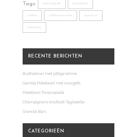
Tags:
almondmilk
breakfast
coffee
coffeesmoothie
espresso
smoothie
RECENTE BERICHTEN
Budhabowl met pittige tahine
Gamba Pokebowl met courgetti
Pokebowl Tonijnsalade
Champignons knoflook Tagliatelle
Granola Bars
CATEGORIEËN