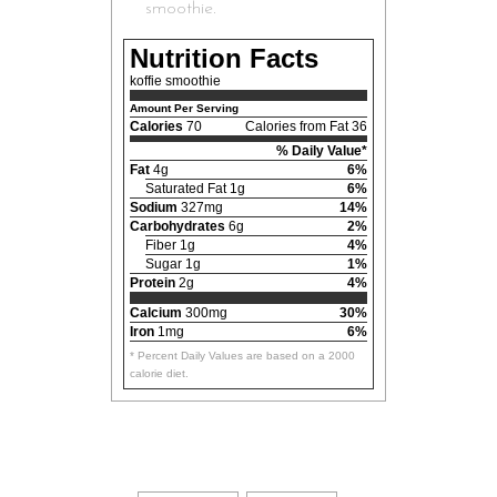
smoothie.
Nutrition Facts
koffie smoothie
Amount Per Serving
Calories
70
Calories from Fat 36
% Daily Value*
Fat
4g
6%
Saturated Fat 1g
6%
Sodium
327mg
14%
Carbohydrates
6g
2%
Fiber 1g
4%
Sugar 1g
1%
Protein
2g
4%
Calcium
300mg
30%
Iron
1mg
6%
* Percent Daily Values are based on a 2000
calorie diet.