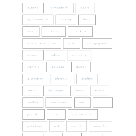
almond
almondmilk
apple
applecrumble
baking
balls
bowl
bowlfood
breakfast
breakfastsmoothie
cake
champignons
coconut
coffee
cranberry
crumble
dalgona
dinner
glutenfree
glutenvrij
healthy
lemon
low sugar
lunch
mezze
muffins
mushrooms
oats
ontbijt
paprika
pasta
peanutbutter
pokebowl
red
seesalt
smoothie