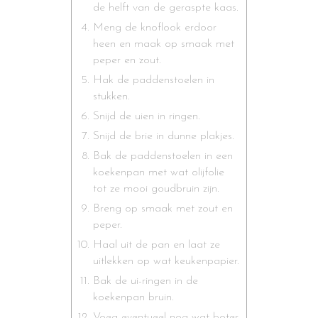
de helft van de geraspte kaas.
Meng de knoflook erdoor
heen en maak op smaak met
peper en zout.
Hak de paddenstoelen in
stukken.
Snijd de uien in ringen.
Snijd de brie in dunne plakjes.
Bak de paddenstoelen in een
koekenpan met wat olijfolie
tot ze mooi goudbruin zijn.
Breng op smaak met zout en
peper.
Haal uit de pan en laat ze
uitlekken op wat keukenpapier.
Bak de ui-ringen in de
koekenpan bruin.
Voeg eventueel nog wat boter