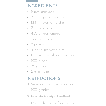
INGREDIENTS
2
pcs
knoflook
200
g
geraspte kaas
125
ml
crème fraîche
Zout en peper
450
gr
gemengde
paddenstoelen
2
pc
uien
4
pc
takjes verse tijm
1
rol kant en klaar pizzadeeg
200
g
brie
25
g
boter
2
el
olijfolie
INSTRUCTIONS
Verwarm de oven voor op
200 graden.
Pers de teentjes knoflook.
Meng de crème fraîche met