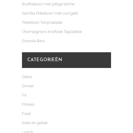
Budhabowl met pittige tahine
Gamba Pokebowl met courgetti
Pokebowl Tonijnsalade
Champignons knoflook Tagliatelle
Granola Bars
CATEGORIEËN
Detox
Dinner
Fit
Fitness
Food
Koek en gebak
Lunch