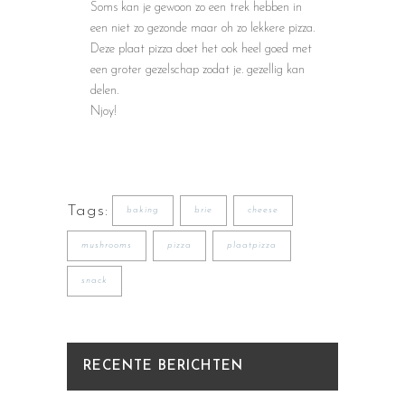
Soms kan je gewoon zo een trek hebben in
een niet zo gezonde maar oh zo lekkere pizza.
Deze plaat pizza doet het ook heel goed met
een groter gezelschap zodat je. gezellig kan
delen.
Njoy!
Tags:
baking
brie
cheese
mushrooms
pizza
plaatpizza
snack
RECENTE BERICHTEN