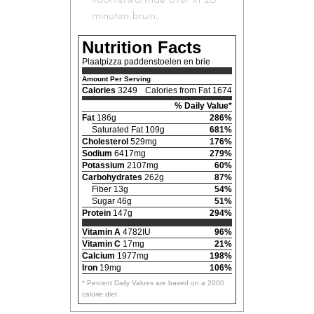
voorverwarmde over in 20
minuten bruin.
Nutrition Facts
Plaatpizza paddenstoelen en brie
Amount Per Serving
Calories
3249
Calories from Fat 1674
% Daily Value*
Fat
186g
286%
Saturated Fat 109g
681%
Cholesterol
529mg
176%
Sodium
6417mg
279%
Potassium
2107mg
60%
Carbohydrates
262g
87%
Fiber 13g
54%
Sugar 46g
51%
Protein
147g
294%
Vitamin A
4782IU
96%
Vitamin C
17mg
21%
Calcium
1977mg
198%
Iron
19mg
106%
* Percent Daily Values are based on a 2000
calorie diet.