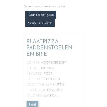
Plaatpizza met champignons en brie
Naar recept gaan
Recept afdrukken
PLAATPIZZA
PADDENSTOELEN
EN BRIE
COURSE:
HOOFDGERECHT
CUISINE:
ITALIAANS
KEYWORD:
PIZZA
PREP TIME:
15
MINUTEN
COOK TIME:
20
MINUTEN
SERVINGS:
4
PERSONEN
CALORIES:
3249
KCAL
Print