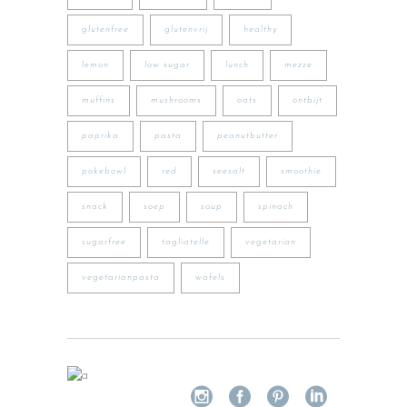
glutenfree
glutenvrij
healthy
lemon
low sugar
lunch
mezze
muffins
mushrooms
oats
ontbijt
paprika
pasta
peanutbutter
pokebowl
red
seesalt
smoothie
snack
soep
soup
spinach
sugarfree
tagliatelle
vegetarian
vegetarianpasta
wafels