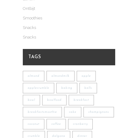
Ontbijt
Smoothies
Snacks
Snacks
TAGS
almond
almondmilk
apple
applecrumble
baking
balls
bowl
bowlfood
breakfast
breakfastsmoothie
cake
champignons
coconut
coffee
cranberry
crumble
dalgona
dinner